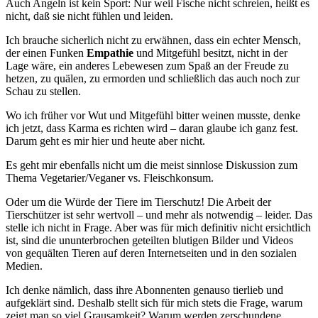
Auch Angeln ist kein Sport: Nur weil Fische nicht schreien, heißt es
nicht, daß sie nicht fühlen und leiden.
Ich brauche sicherlich nicht zu erwähnen, dass ein echter Mensch,
der einen Funken
Empathie
und Mitgefühl besitzt, nicht in der
Lage wäre, ein anderes Lebewesen zum Spaß an der Freude zu
hetzen, zu quälen, zu ermorden und schließlich das auch noch zur
Schau zu stellen.
Wo ich früher vor Wut und Mitgefühl bitter weinen musste, denke
ich jetzt, dass Karma es richten wird – daran glaube ich ganz fest.
Darum geht es mir hier und heute aber nicht.
Es geht mir ebenfalls nicht um die meist sinnlose Diskussion zum
Thema Vegetarier/Veganer vs. Fleischkonsum.
Oder um die Würde der Tiere im Tierschutz! Die Arbeit der
Tierschützer ist sehr wertvoll – und mehr als notwendig – leider. Das
stelle ich nicht in Frage. Aber was für mich definitiv nicht ersichtlich
ist, sind die ununterbrochen geteilten blutigen Bilder und Videos
von gequälten Tieren auf deren Internetseiten und in den sozialen
Medien.
Ich denke nämlich, dass ihre Abonnenten genauso tierlieb und
aufgeklärt sind. Deshalb stellt sich für mich stets die Frage, warum
zeigt man so viel Grausamkeit? Warum werden zerschundene,