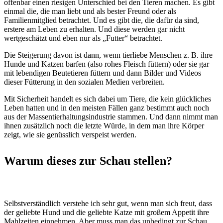
offenbar einen riesigen Unterschied bei den Tieren machen. Es gibt
einmal die, die man liebt und als bester Freund oder als
Familienmitglied betrachtet. Und es gibt die, die dafür da sind,
erstere am Leben zu erhalten. Und diese werden gar nicht
wertgeschätzt und eben nur als „Futter“ betrachtet.
Die Steigerung davon ist dann, wenn tierliebe Menschen z. B. ihre
Hunde und Katzen barfen (also rohes Fleisch füttern) oder sie gar
mit lebendigen Beutetieren füttern und dann Bilder und Videos
dieser Fütterung in den sozialen Medien verbreiten.
Mit Sicherheit handelt es sich dabei um Tiere, die kein glückliches
Leben hatten und in den meisten Fällen ganz bestimmt auch noch
aus der Massentierhaltungsindustrie stammen. Und dann nimmt man
ihnen zusätzlich noch die letzte Würde, in dem man ihre Körper
zeigt, wie sie genüsslich verspeist werden.
Warum dieses zur Schau stellen?
Selbstverständlich verstehe ich sehr gut, wenn man sich freut, dass
der geliebte Hund und die geliebte Katze mit großem Appetit ihre
Mahlzeiten einnehmen. Aber muss man das unbedingt zur Schau