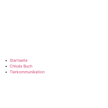
Zum
Inhalt
springen
Startseite
Chloés Buch
Tierkommunikation